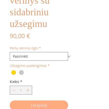
vėrinys su
sidabriniu
užsegimu
Price
90,00 €
Perlų vėrinio ilgis
*
Užsegimo padengimas
*
Kiekis
*
Į krepšelį