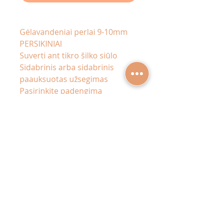
Gėlavandeniai perlai 9-10mm
PERSIKINIAI
Suverti ant tikro šilko siūlo
Sidabrinis arba sidabrinis
paauksuotas užsegimas
Pasirinkite padengimą
INFORMACIJA APIE PERLUS
Mūsų parduotuvėje papuošalai
tik su gėlavandeniais perlais.
Perlų atspalvis, dydis bei forma
gali nežymiai skirtis, dėl
Sekite mumis socialiniuose
paprasto faktoriaus - jie yra
tinkluose
suformuoti gamtos, todėl
kiekvienas unikalus ir skirtingas.
Klientų aptarnavimas